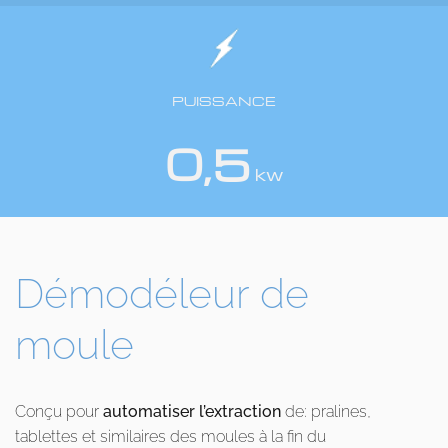
PUISSANCE
0,5
kw
Démodéleur de
moule
Conçu pour
automatiser l’extraction
de: pralines,
tablettes et similaires des moules à la fin du