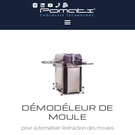
DÉMODÉLEUR DE
MOULE
pour automatiser l’extraction des moules