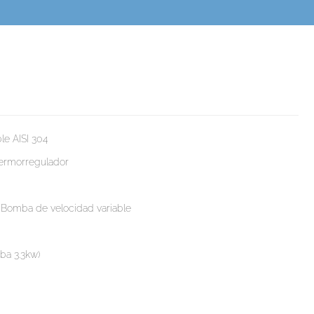
le AISI 304
termorregulador
 Bomba de velocidad variable
ba 3.3kw)