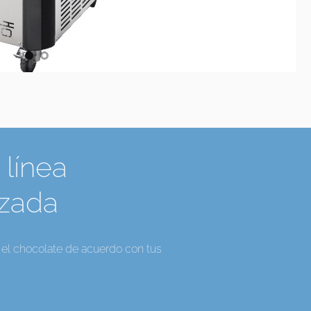
 línea
izada
a el chocolate de acuerdo con tus