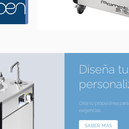
Diseña tu
personal
Crea tu propia línea par
exigencias.
SABER MÁS