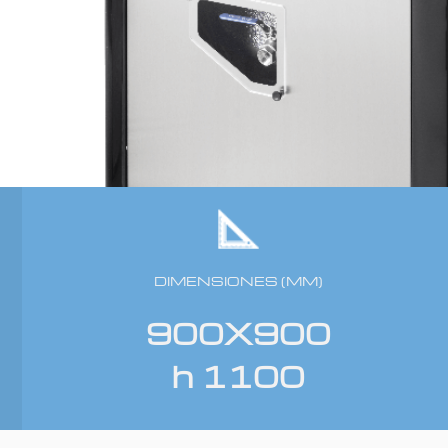
DIMENSIONES (MM)
900X900
h 1100