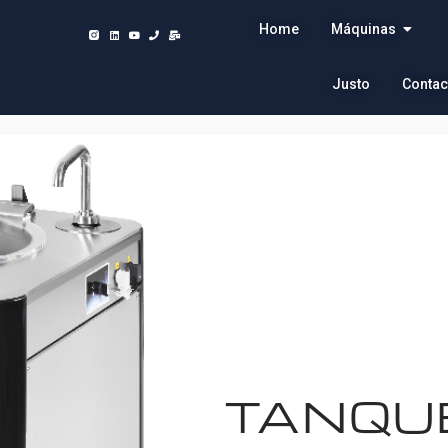
Home
Máquinas
Justo
Contac
TANQU