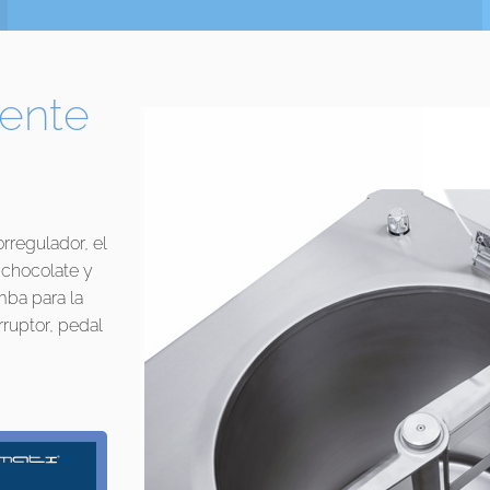
ente
rregulador, el
 chocolate y
mba para la
ruptor, pedal