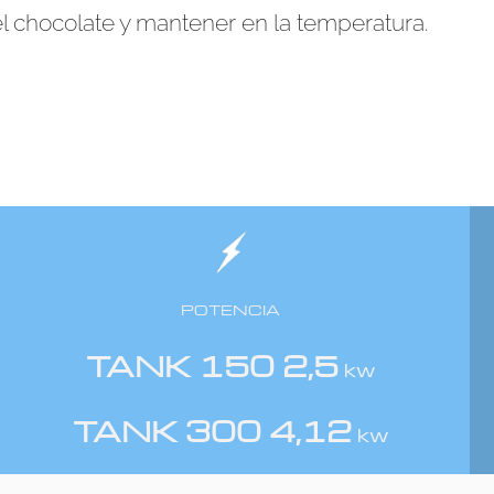
l chocolate y mantener en la temperatura.
POTENCIA
TANK 150 2,5
kw
TANK 300 4,12
kw